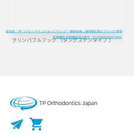
販売名：TP リフレックス コイル スプリング 一般的名称：歯列矯正用スプリング 管理
医療機器 医療機器認証番号：21200BZY00473000
クリンパブルフック （タングステンタイプ ）