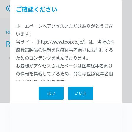
ご確認ください
ホームページへアクセスいただきありがとうござ
REFLEX COIL SPRINGS
います。
Reflex コイルスプリング
当サイト（http://www.tpoj.co.jp/）は、当社の医
療機器製品の情報を医療従事者向けにお届けする
ためのコンテンツを含んでおります。
>
>
TOP
製品一覧
Reflex コイルスプリング
お客様がアクセスされたページは医療従事者向け
の情報を掲載しているため、閲覧は医療従事者限
定とさせていただきます。
あなたは医療従事者ですか？
はい
いいえ