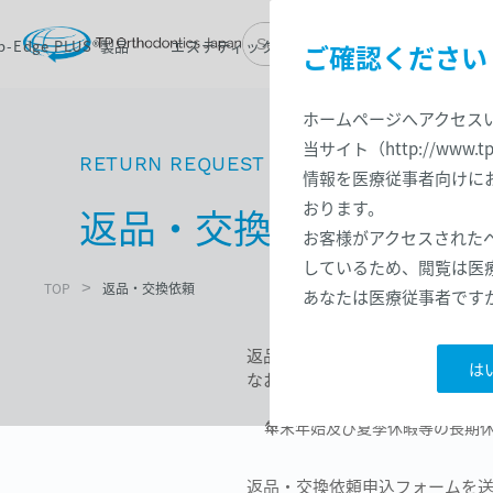
ip-Edge PLUS®製品
エステティック製品
製品一覧
お問い
ご確認ください
ホームページへアクセス
当サイト（http://www.
RETURN REQUEST
情報を医療従事者向けに
おります。
返品・交換依頼
お客様がアクセスされた
しているため、閲覧は医
TOP
>
返品・交換依頼
あなたは医療従事者です
返品をご希望の場合は以下のフ
は
なお、弊社取扱製品のほとんどは
※
年末年始及び夏季休暇等の長期
返品・交換依頼申込フォームを送